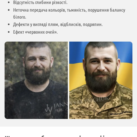
Відсутність глибини різкості.
Неточна передача кольорів, тьмяність, порушення балансу
білого.
Дефекти у вигляді плям, відблисків, подряпин.
Ефект «червоних очей».