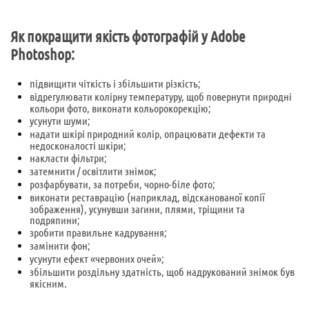
Як покращити якість фотографій у Adobe
Photoshop:
підвищити чіткість і збільшити різкість;
відрегулювати колірну температуру, щоб повернути природні
кольори фото, виконати кольорокорекцію;
усунути шуми;
надати шкірі природний колір, опрацювати дефекти та
недосконалості шкіри;
накласти фільтри;
затемнити / освітлити знімок;
розфарбувати, за потреби, чорно-біле фото;
виконати реставрацію (наприклад, відсканованої копії
зображення), усунувши загини, плями, тріщини та
подряпини;
зробити правильне кадрування;
замінити фон;
усунути ефект «червоних очей»;
збільшити роздільну здатність, щоб надрукований знімок був
якісним.