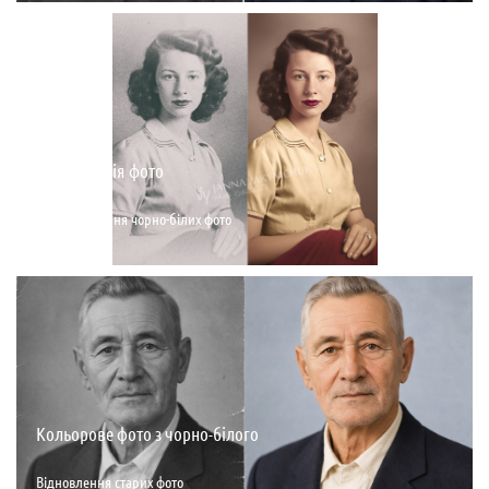
Колоризація фото
Розфарбування чорно-білих фото
Кольорове фото з чорно-білого
Відновлення старих фото