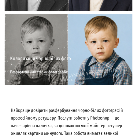
Колоризація чорно-білих фото
Розфарбування старих фотографій
Найкраще довірити розфарбування чорно-білих фотографій
професійному ретушеру. Послуги роботи у Photoshop — це
наче чарівна паличка, за допомогою якої майстер-ретушер
оживляє картини минулого. Така робота вимагає великої