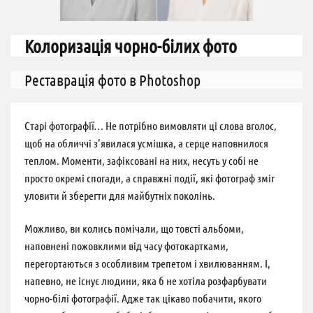
Колоризація чорно-білих фото
Реставрація фото в Photoshop
Старі фотографії… Не потрібно вимовляти ці слова вголос,
щоб на обличчі з’явилася усмішка, а серце наповнилося
теплом. Моменти, зафіксовані на них, несуть у собі не
просто окремі спогади, а справжні події, які фотограф зміг
уловити й зберегти для майбутніх поколінь.
Можливо, ви колись помічали, що товсті альбоми,
наповнені пожовклими від часу фотокартками,
перегортаються з особливим трепетом і хвилюванням. І,
напевно, не існує людини, яка б не хотіла розфарбувати
чорно-білі фотографії. Адже так цікаво побачити, якого