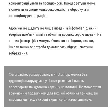
концентрації уваги та посидючості. Процес ретуші може
включати не лише кольорокорекцію та обробку, а й
повноцінну реставрацію.
Адже час не щадить не лише людей, а й фотопапір, який
зберігає пам’ятні миті та обличчя дорогих серцю людей. На
старих фотографіях можуть з’являтися тріщини, плями, а
інколи виникає потреба домалювати відсутні частини
зображення.
Фотографію, розфарбовану в Photoshop, можна без
труднощів надрукувати у різних розмірах і навіть
перетворити на художню картину на полотні. Це може стати
вражаючим подарунком для тих, чиї обличчя прикрашені
зморшками часу, а скроні вкриті сріблястою сивиною.