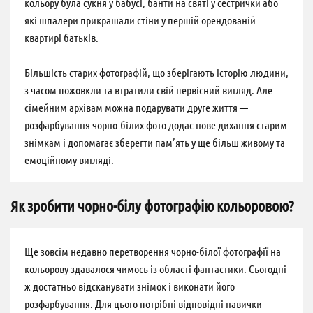
кольору була сукня у бабусі, банти на святі у сестрички або
які шпалери прикрашали стіни у першій орендованій
квартирі батьків.
Більшість старих фотографій, що зберігають історію людини,
з часом пожовкли та втратили свій первісний вигляд. Але
сімейним архівам можна подарувати друге життя —
розфарбування чорно-білих фото додає нове дихання старим
знімкам і допомагає зберегти пам’ять у ще більш живому та
емоційному вигляді.
Як зробити чорно-білу фотографію кольоровою?
Ще зовсім недавно перетворення чорно-білої фотографії на
кольорову здавалося чимось із області фантастики. Сьогодні
ж достатньо відсканувати знімок і виконати його
розфарбування. Для цього потрібні відповідні навички