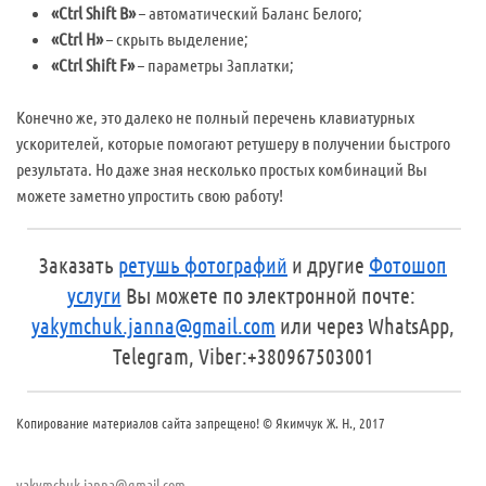
«Ctrl Shift B»
– автоматический Баланс Белого;
«Ctrl Н»
– скрыть выделение;
«Ctrl Shift F»
– параметры Заплатки;
Конечно же, это далеко не полный перечень клавиатурных
ускорителей, которые помогают ретушеру в получении быстрого
результата. Но даже зная несколько простых комбинаций Вы
можете заметно упростить свою работу!
Заказать
ретушь фотографий
и другие
Фотошоп
услуги
Вы можете по электронной почте:
yakymchuk.janna@gmail.com
или через WhatsApp,
Telegram, Viber:+380967503001
Копирование материалов сайта запрещено! © Якимчук Ж. Н., 2017
yakymchuk.janna@gmail.com