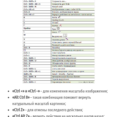
«Ctrl +» и «Ctrl –»
– для изменения масштаба изображения;
«Alt Ctrl 0»
– такая комбинация поможет вернуть
натуральный масштаб картинки;
«Ctrl Z»
– для отмены последнего действия;
«Ctrl Alt Z»
– вернуть действия на несколько шагов назад;