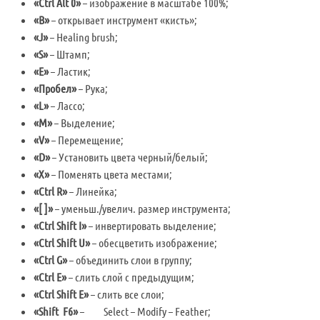
«Ctrl Alt 0»
– изображение в масштабе 100%;
«B»
– открывает инструмент «кисть»;
«J»
– Healing brush;
«S»
– Штамп;
«E»
– Ластик;
«Пробел»
– Рука;
«L»
– Лассо;
«M»
– Выделение;
«V»
– Перемещение;
«D»
– Установить цвета черный/белый;
«X»
– Поменять цвета местами;
«Ctrl R»
– Линейка;
«[ ]»
– уменьш./увелич. размер инструмента;
«Ctrl Shift I»
– инвертировать выделение;
«Ctrl Shift U»
– обесцветить изображение;
«Ctrl G»
– объединить слои в группу;
«Ctrl E»
– слить слой с предыдущим;
«Ctrl Shift E»
­– слить все слои;
«Shift F6»
– Select – Modify – Feather;