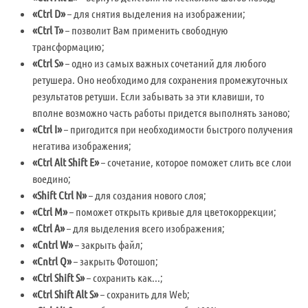
«Ctrl D»
– для снятия выделения на изображении;
«Ctrl T»
– позволит Вам применить свободную
трансформацию;
«Ctrl S»
– одно из самых важных сочетаний для любого
ретушера. Оно необходимо для сохранения промежуточных
результатов ретуши. Если забывать за эти клавиши, то
вполне возможно часть работы придется выполнять заново;
«Ctrl I»
– пригодится при необходимости быстрого получения
негатива изображения;
«Ctrl Alt Shift E»
– сочетание, которое поможет слить все слои
воедино;
«Shift Ctrl N»
– для создания нового слоя;
«Ctrl M»
– поможет открыть кривые для цветокоррекции;
«Ctrl А»
– для выделения всего изображения;
«Cntrl W»
– закрыть файл;
«Cntrl Q»
– закрыть Фотошоп;
«Ctrl Shift S»
– сохранить как...;
«Ctrl Shift Alt S»
– сохранить для Web;